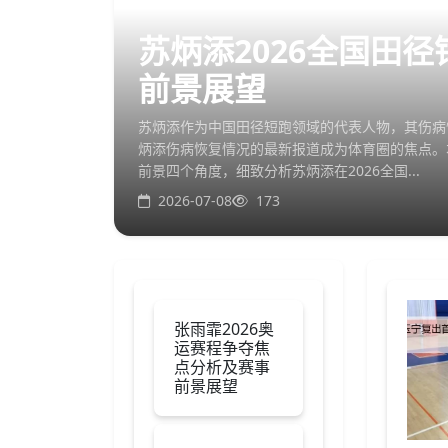
苏炳添2026全国田
前景展望
苏炳添作为中国田径短跑领域的代表人物，其伤病
炳添伤病恢复情况的最新报道成为体育圈的焦点。
前景四个角度，细致分析苏炳添在2026全国...
2026-07-08
173
张雨霏2026奥
运赛程争夺焦
点分析及赛事
前景展望