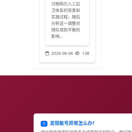
讨杨鸣引入三后
卫体系的背景和
实施过程，随后
分析这一调整对
球队攻防平衡的
影响...
2026-06-06
138
发现账号异常怎么办?
1