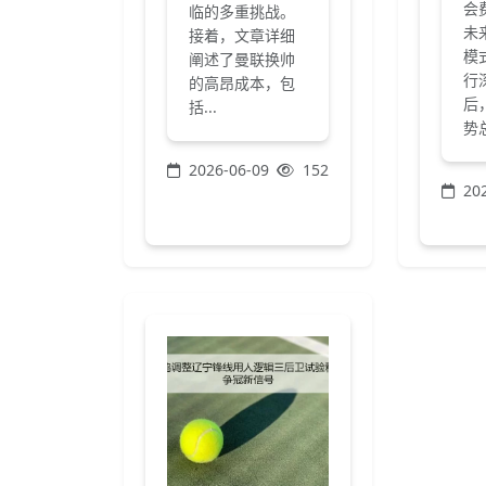
会
临的多重挑战。
未
接着，文章详细
模
阐述了曼联换帅
行
的高昂成本，包
后
括...
势总
2026-06-09
152
202