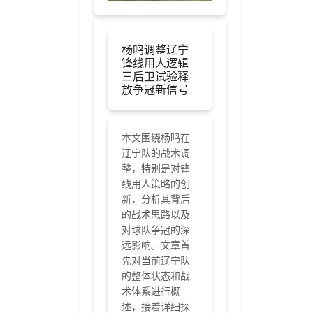
杨鸣调整辽宁
锋线用人逻辑
三后卫试验释
放争冠新信号
本文围绕杨鸣在
辽宁队的战术调
整，特别是对锋
线用人策略的创
新，分析其背后
的战术思路以及
对球队争冠的深
远影响。文章首
先对当前辽宁队
的整体状态和战
术体系进行概
述，接着详细探