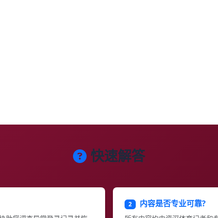
快速解答
内容是否专业可靠?
2