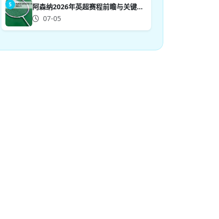
5
阿森纳2026年英超赛程前瞻与关键对阵分析
07-05