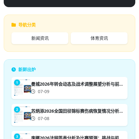
导航分类
新闻资讯
体育资讯
新鲜出炉
1
曼城2026年转会动态及战术调整展望分析与前景预测
07-09
2
苏炳添2026全国田径锦标赛伤病恢复情况分析与前景展望
07-08
3
李娜2026法网签表分析及比赛预测：挑战与机遇并存的前景展望