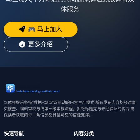
体服务
🎮 马上加入
更多介绍
华体会娱乐坚持"数据+观点"双驱动的内容生产模式,所有发布内容均经过事
实核查、编辑审校与终审三级审核流程。拒绝标题党与未经验证的传闻,确
保读者获取的每一条信息都具备可靠的信源支撑。
快速导航
内容分类