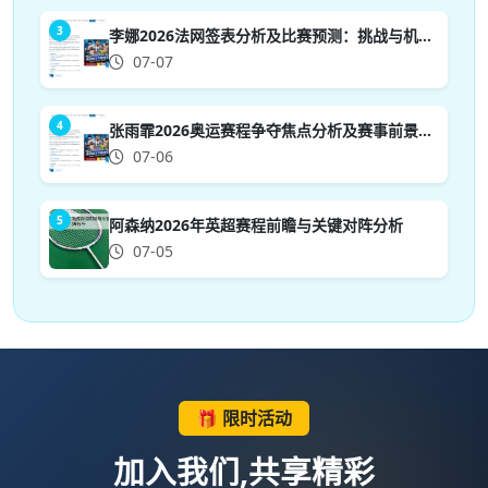
3
李娜2026法网签表分析及比赛预测：挑战与机遇并存的前景展望
07-07
4
张雨霏2026奥运赛程争夺焦点分析及赛事前景展望
07-06
5
阿森纳2026年英超赛程前瞻与关键对阵分析
07-05
🎁 限时活动
加入我们,共享精彩