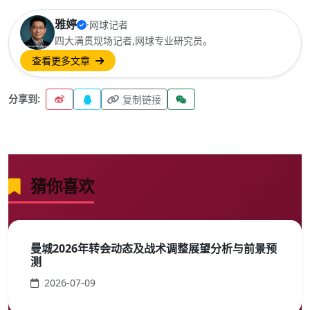
雅婷
·
网球记者
四大满贯现场记者,网球专业研究员。
查看更多文章
分享到:
复制链接
猜你喜欢
曼城2026年转会动态及战术调整展望分析与前景预
测
2026-07-09