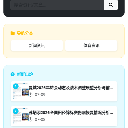
导航分类
新闻资讯
体育资讯
新鲜出炉
1
曼城2026年转会动态及战术调整展望分析与前景预测
07-09
2
苏炳添2026全国田径锦标赛伤病恢复情况分析与前景展望
07-08