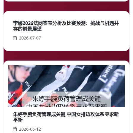
李娜2026法网签表分析及比赛预测：挑战与机遇并
存的前景展望
2026-07-07
朱婷手腕负荷管理成关键 中国女排边攻体系寻求新
平衡
2026-06-12