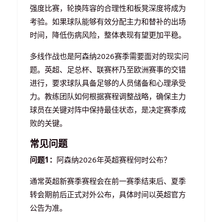
强度比赛，轮换阵容的合理性和板凳深度将成为
考验。如果球队能够有效分配主力和替补的出场
时间，降低伤病风险，整体表现有望更加平稳。
多线作战也是阿森纳2026赛季需要面对的现实问
题。英超、足总杯、联赛杯乃至欧洲赛事的交错
进行，要求球队具备足够的人员储备和心理承受
力。教练团队如何根据赛程调整战略，确保主力
球员在关键对阵中保持最佳状态，是决定赛季成
败的关键。
常见问题
问题1：
阿森纳2026年英超赛程何时公布？
通常英超新赛季赛程会在前一赛季结束后、夏季
转会期前后正式对外公布，具体时间以英超官方
公告为准。