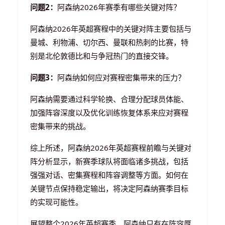
问题2：
阿森纳2026年赛季有哪些关键对阵？
阿森纳2026年英超赛程中的关键对阵主要包括与
曼城、利物浦、切尔西、曼联和热刺的比赛，特
别是北伦敦德比和与争冠热门的直接交锋。
问题3：
阿森纳如何应对赛程密集带来的压力？
阿森纳需要通过科学轮换、合理分配球员体能、
加强阵容深度以及优化训练恢复体系来应对赛程
密集带来的挑战。
综上所述，阿森纳2026年英超赛程前瞻与关键对
阵分析显示，新赛季球队将面临诸多挑战，包括
强强对话、密集赛程和阵容调整等方面。如何在
关键节点保持稳定输出，将决定阿森纳赛季目标
的实现可能性。
展望整个2026年英超赛季，阿森纳只有在阵容厚