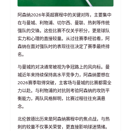
阿森纳2026年英超赛程中的关键对阵，主要集中
在与曼城、利物浦、切尔西、曼联、热刺等传统
强队的交锋。这些比赛不仅关乎积分，更是球队
实力和心理的直接较量。从过往赛季经验看，阿
森纳在面对强队时的表现往往决定了赛季最终排
名。
与曼城的对决通常被视为争冠路上的风向标。曼
城近年来持续保持高水平竞争力，阿森纳要想在
2026赛季取得突破，主客场与曼城的比赛都需全
力以赴。与利物浦的对抗则考验阿森纳的攻防平
衡能力，两队风格鲜明，比赛过程往往充满悬
念。
北伦敦德比历来是阿森纳赛程中的焦点战，与热
刺的较量不仅事关荣誉，更直接影响球迷情绪。