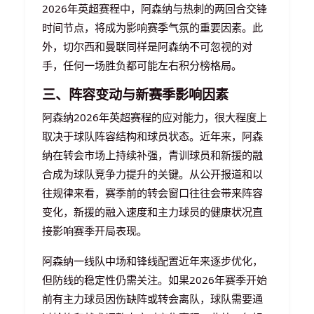
2026年英超赛程中，阿森纳与热刺的两回合交锋
时间节点，将成为影响赛季气氛的重要因素。此
外，切尔西和曼联同样是阿森纳不可忽视的对
手，任何一场胜负都可能左右积分榜格局。
三、阵容变动与新赛季影响因素
阿森纳2026年英超赛程的应对能力，很大程度上
取决于球队阵容结构和球员状态。近年来，阿森
纳在转会市场上持续补强，青训球员和新援的融
合成为球队竞争力提升的关键。从公开报道和以
往规律来看，赛季前的转会窗口往往会带来阵容
变化，新援的融入速度和主力球员的健康状况直
接影响赛季开局表现。
阿森纳一线队中场和锋线配置近年来逐步优化，
但防线的稳定性仍需关注。如果2026年赛季开始
前有主力球员因伤缺阵或转会离队，球队需要通