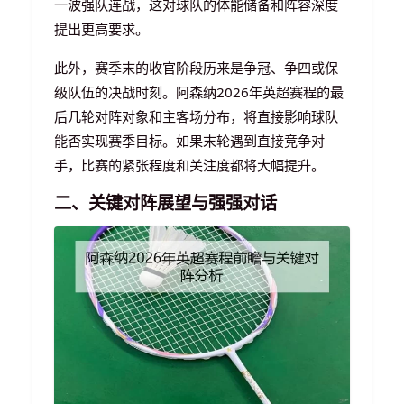
一波强队连战，这对球队的体能储备和阵容深度
提出更高要求。
此外，赛季末的收官阶段历来是争冠、争四或保
级队伍的决战时刻。阿森纳2026年英超赛程的最
后几轮对阵对象和主客场分布，将直接影响球队
能否实现赛季目标。如果末轮遇到直接竞争对
手，比赛的紧张程度和关注度都将大幅提升。
二、关键对阵展望与强强对话