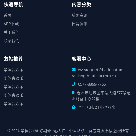
快速导航
内容分类
首页
新闻资讯
APP下载
体育资讯
关于我们
联系我们
友站推荐
客服中心
华体会娱乐
wz-support@badminton-
ranking-huatihui.com.cn
华体会娱乐
0577-8899-7755
华体会娱乐
温州市鹿城区车站大道577号温
华体会娱乐
州财富中心22楼
华体会娱乐
全年无休 24 小时服务
© 2026
华体会 (hth)官网中心入口 - 中国站点 | 官方首页推荐
版权所有