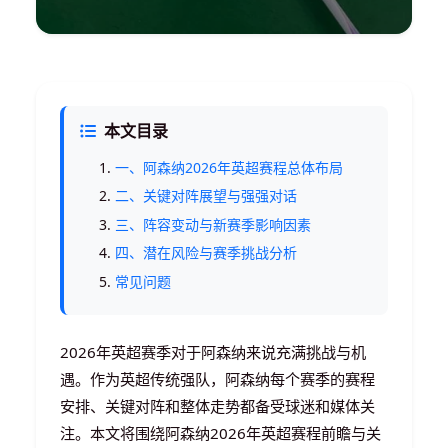
本文目录
一、阿森纳2026年英超赛程总体布局
二、关键对阵展望与强强对话
三、阵容变动与新赛季影响因素
四、潜在风险与赛季挑战分析
常见问题
2026年英超赛季对于阿森纳来说充满挑战与机
遇。作为英超传统强队，阿森纳每个赛季的赛程
安排、关键对阵和整体走势都备受球迷和媒体关
注。本文将围绕阿森纳2026年英超赛程前瞻与关