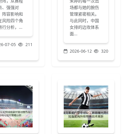
对阵，从赛程
朱婷的每一次出
点、强强对
场都与她的腕伤
、阵容影响和
管理紧密相关。
在风险四个角
与此同时，中国
进行分析，...
女排的边攻体系
面...
6-07-05
211
2026-06-12
320