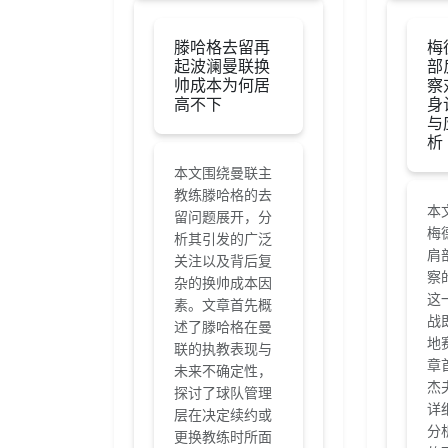
滕哈格去留再
梅
起波澜曼联换
部
帅成本为何居
察
高不下
身
与
析
本文围绕曼联主
教练滕哈格的去
本
留问题展开，分
梅
析其引发的广泛
肩
关注以及背后复
察
杂的换帅成本因
这
素。文章首先概
战
述了滕哈格在曼
地
联的执教表现与
章
未来不确定性，
杰
探讨了球队管理
详
层在决定续约或
分
更换教练时所面