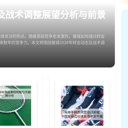
态及战术调整展望分析与前景
和媒体关注的热点。随着英超竞争愈发激烈，曼城如何通过转会
来数年的竞争力。本文将围绕曼城2026年转会动态及战术调