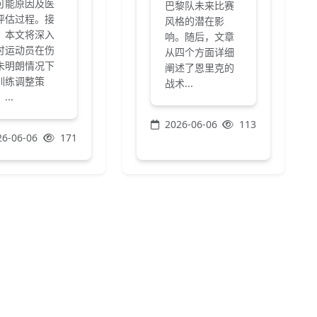
可能原因及医
巴黎队未来比赛
评估过程。接
风格的潜在影
，本文将深入
响。随后，文章
讨运动员在伤
从四个方面详细
未明朗情况下
阐述了恩里克的
训练调整策
战术...
...
2026-06-06
113
6-06-06
171