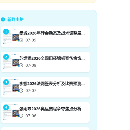
新鲜出炉
1
曼城2026年转会动态及战术调整展望分析与前景预测
07-09
2
苏炳添2026全国田径锦标赛伤病恢复情况分析与前景展望
07-08
3
李娜2026法网签表分析及比赛预测：挑战与机遇并存的前景展望
07-07
4
张雨霏2026奥运赛程争夺焦点分析及赛事前景展望
07-06