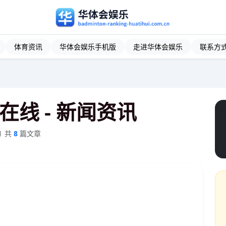
体育资讯
华体会娱乐手机版
走进华体会娱乐
联系方
在线 - 新闻资讯
共
8
篇文章