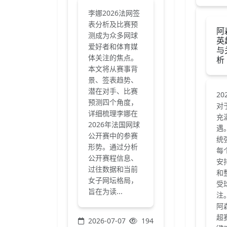
李娜2026法网签
表分析及比赛预
阿
测成为众多网球
英
爱好者和体育媒
与
体关注的焦点。
析
本文将从赛事背
景、签表趋势、
潜在对手、比赛
2
预测四个角度，
对
详细梳理李娜在
充
2026年法国网球
遇
公开赛中的参赛
统
形势。通过分析
每
公开赛程信息、
安
过往数据和当前
和
女子网坛格局，
受
旨在为读...
注
阿
超
2026-07-07
194