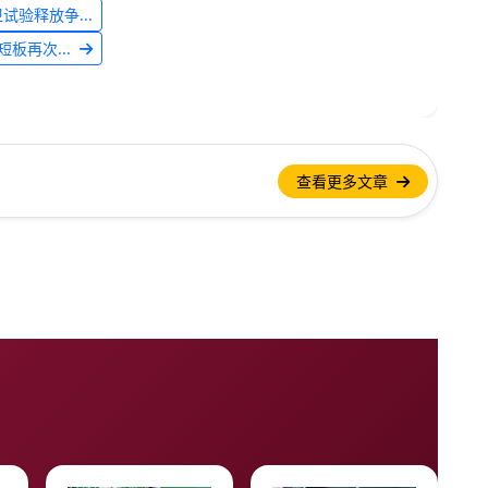
验释放争...
板再次...
查看更多文章
。