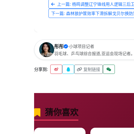
上一篇: 杨鸣调整辽宁锋线用人逻辑三后卫试
下一篇: 森林狼护筐效率下滑拆解戈贝尔换防短
彤彤
·
小球项目记者
羽毛球、乒乓球综合报道,亚运会现场记者
分享到:
复制链接
猜你喜欢