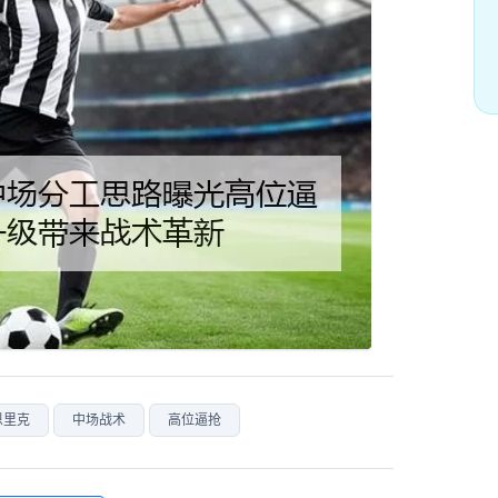
恩里克
中场战术
高位逼抢