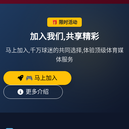
🎁 限时活动
加入我们,共享精彩
马上加入,千万球迷的共同选择,体验顶级体育媒
体服务
🎮 马上加入
更多介绍