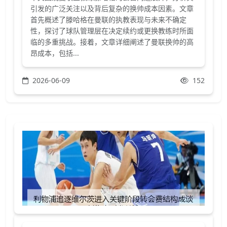
引发的广泛关注以及背后复杂的换帅成本因素。文章
首先概述了滕哈格在曼联的执教表现与未来不确定
性，探讨了球队管理层在决定续约或更换教练时所面
临的多重挑战。接着，文章详细阐述了曼联换帅的高
昂成本，包括...
2026-06-09
152