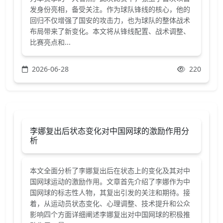
发身份亮相，备受关注。作为球队锋线的核心，他的
回归不仅增强了国安的攻击力，也为球队的整体战术
布局带来了新变化。本文将从锋线配置、战术调整、
比赛亮点和...
2026-06-28
220
李娜复出后状态变化对中国网球的激励作用分
析
本文全面分析了李娜复出后在状态上的变化及其对中
国网球运动的激励作用。文章首先介绍了李娜作为中
国网球的标志性人物，其复出引发的关注和期待。接
着，从运动员状态变化、心理调整、技术提升和公众
影响四个方面详细阐述李娜复出对中国网球的积极推