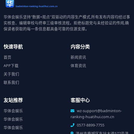
华体会娱乐坚持"数据+观点"双驱动的内容生产模式,所有发布内容均经过事
实核查、编辑审校与终审三级审核流程。拒绝标题党与未经验证的传闻,确
保读者获取的每一条信息都具备可靠的信源支撑。
快速导航
内容分类
首页
新闻资讯
APP下载
体育资讯
关于我们
联系我们
友站推荐
客服中心
华体会娱乐
wz-support@badminton-
ranking-huatihui.com.cn
华体会娱乐
0577-8899-7755
华体会娱乐
温州市鹿城区车站大道577号温