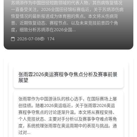
苏炳添作为中国田径短跑领域的代表人物，其伤病恢复情况
一直备受关注。2026全国田径锦标赛临近，关于苏炳添伤病
恢复情况的最新报道成为体育圈的焦点。本文将从伤病背
景、近期恢复动态、赛程节点、以及未来竞技前景四个角
度，细致分析苏炳添在2026全国...
2026-07-08
174
张雨霏2026奥运赛程争夺焦点分析及赛事前景
展望
张雨霏作为中国游泳队的核心选手，在国际赛场上屡
创佳绩。随着2026奥运临近，关于张雨霏2026奥运
赛程争夺焦点的讨论逐渐升温。本文将从赛程安排、
个人竞技状态、主要对手分析以及赛事争夺难点等角
度，系统梳理张雨霏在奥运周期中的表现与挑战。通
过对...