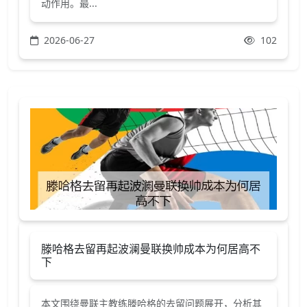
动作用。最...
2026-06-27
102
滕哈格去留再起波澜曼联换帅成本为何居高不
下
本文围绕曼联主教练滕哈格的去留问题展开，分析其