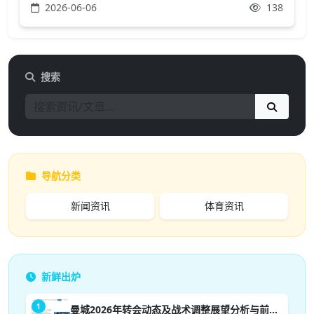
2026-06-06
138
搜索
导航分类
新闻资讯
体育资讯
新鲜出炉
1
曼城2026年转会动态及战术调整展望分析与前景预测