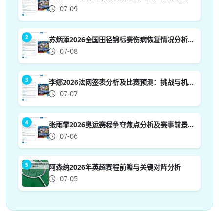
07-09
2
苏炳添2026全国田径锦标赛伤病恢复情况分析与前景展望
07-08
3
李娜2026法网签表分析及比赛预测：挑战与机遇并存的前景展望
07-07
4
张雨霏2026奥运赛程争夺焦点分析及赛事前景展望
07-06
5
阿森纳2026年英超赛程前瞻与关键对阵分析
07-05